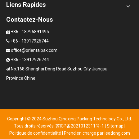
Liens Rapides
Contactez-Nous
+86 - 18796891495

+86 - 13917926744

office@orientalpak.com

+86 - 13917926744

No.168 Shanghai Dong Road Suzhou City Jiangsu

Province Chine
Copyright © 2024 Suzhou Qingxing Packing Technology Co., Ltd.
Tous droits réservés.
苏ICP备2021012311号-1
|
Sitemap
|
Politique de confidentialité
| Prend en charge par
leadong.com