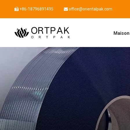
+86-18796891495
office@orientalpak.com


Maison