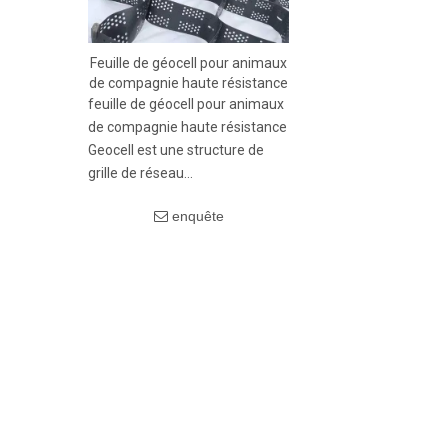
Feuille de géocell pour animaux
de compagnie haute résistance
feuille de géocell pour animaux
de compagnie haute résistance
Geocell est une structure de
grille de réseau
tridimensionnelle formée par
enquête
un soudage à haute résistance
de matériaux en feuille de
compagnie renforcés,
généralement par le soudage à
l'aiguille à ultrasons. Selon les
exigences d'ingénierie, certains
diaphragmes sont perforés.