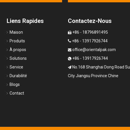
Liens Rapides
Contactez-Nous
Maison
+86 - 18796891495

Produits
+86 - 13917926744

À propos
office@orientalpak.com

Solutions
+86 - 13917926744

Service
No.168 Shanghai Dong Road S

Durabilité
City Jiangsu Province Chine
Blogs
Contact