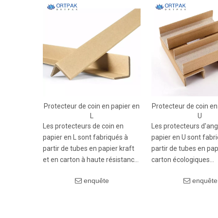
Protecteur de coin en papier en
Protecteur de coin en
L
U
Les protecteurs de coin en
Les protecteurs d'ang
papier en L sont fabriqués à
papier en U sont fabr
partir de tubes en papier kraft
partir de tubes en pap
et en carton à haute résistance,
carton écologiques
avec une convivialité et une
écologiques, avec une
enquête
enquête
recyclabilité
en forme de U qui s'e
environnementales. La
étroitement autour d
conception à l'angle droit à 90 °
des marchandises. A
correspond précisément aux
d'excellentes perfor