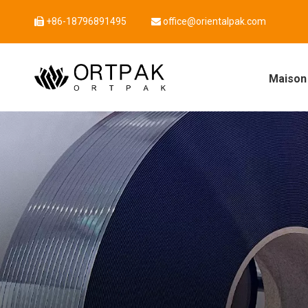
+86-18796891495
office@orientalpak.com


Maison