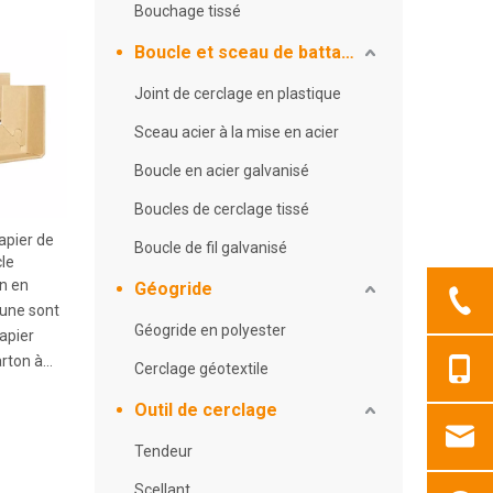
Bouchage tissé
Boucle et sceau de battage
Joint de cerclage en plastique
Sceau acier à la mise en acier
Boucle en acier galvanisé
Boucles de cerclage tissé
apier de
Boucle de fil galvanisé
le
n en
Géogride
rune sont
Géogride en polyester
apier
arton à
Cerclage géotextile
mé par un
Outil de cerclage
 sont
Tendeur
yclables,
cept de
Scellant