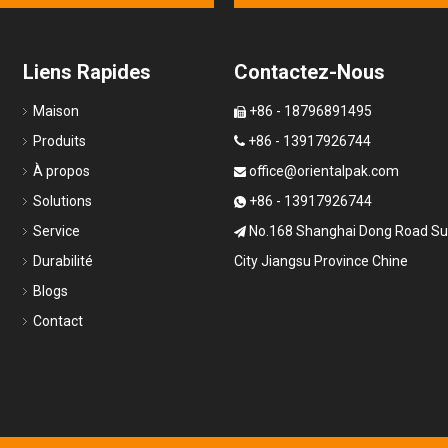
solution d'emballage optimale
équilibrant la convivialité
environnementale et une
Liens Rapides
Contactez-Nous
protection efficace.
Maison
+86 - 18796891495

Produits
+86 - 13917926744

À propos
office@orientalpak.com

Solutions
+86 - 13917926744

Service
No.168 Shanghai Dong Road S

Durabilité
City Jiangsu Province Chine
Blogs
Contact