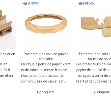
 papier en
Protecteur de coin en papier
Protecteur de coin p
circulaire
boucle de bouc
le en
Fabriqué à partir de papier kraft
Les protecteurs de coi
iqués à
et de tubes en carton à haute
papier de boucle de p
ier et en
résistance, le protecteur de
fabriqués à partir de p
coin circulaire de papier est
kraft et de tubes en c
 structure
100% recyclable, pratiquant
haute résistance, for
enquête
enquête
nroule
l'emballage vert. Sa conception
savoir-faire exquis. Ils
es bords
innovante de l'anneau perdus
respectueux de
vec
par les limitations
l'environnement et rec
mances
traditionnelles, obtenant une
conformément au con