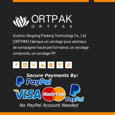
les meubles, les appareils
électroménagers, etc.
Idéal pour la protection à l'angle
droit: le choix préféré pour
protéger les bords à angle droit
des marchandises.
Suzhou Qingxing Packing Technology Co., Ltd.
(ORTPAK) fabrique un cerclage pour animaux
de compagnie haute performance, un cerclage
composite, un cerclage PP.