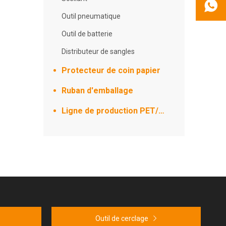
e design
Outil pneumatique
e prunes
nt une
Outil de batterie
mais dote
Distributeur de sangles
avec
nalités.
Protecteur de coin papier
serré et
Ruban d'emballage
mentation
ce au
Ligne de production PET/PP
 aux
 papier
sant qu'ils
u ne
nt
t la
Outil de cerclage