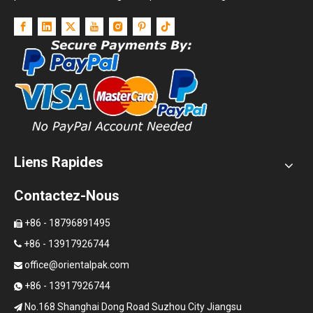
Liens Rapides
Contactez-Nous
+86 - 18796891495

+86 - 13917926744

office@orientalpak.com

+86 - 13917926744

No.168 Shanghai Dong Road Suzhou City Jiangsu
