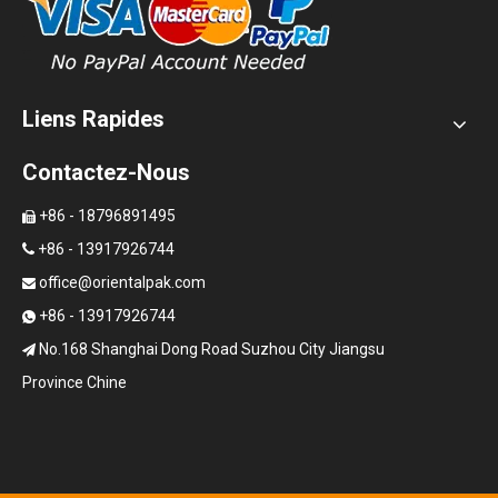
Liens Rapides
Contactez-Nous
+86 - 18796891495

+86 - 13917926744

office@orientalpak.com

+86 - 13917926744

No.168 Shanghai Dong Road Suzhou City Jiangsu

Province Chine