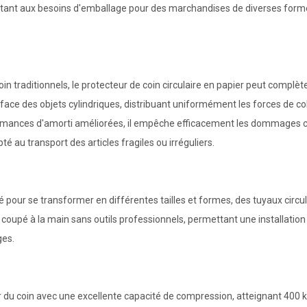
daptant aux besoins d'emballage pour des marchandises de diverses form
coin traditionnels, le protecteur de coin circulaire en papier peut compl
face des objets cylindriques, distribuant uniformément les forces de col
formances d'amorti améliorées, il empêche efficacement les dommages 
La sangle de bandoulière de haute qualité peut être personnalisée
dapté au transport des articles fragiles ou irréguliers.
é pour se transformer en différentes tailles et formes, des tuyaux circul
re coupé à la main sans outils professionnels, permettant une installation
ges.
eur du coin avec une excellente capacité de compression, atteignant 400 