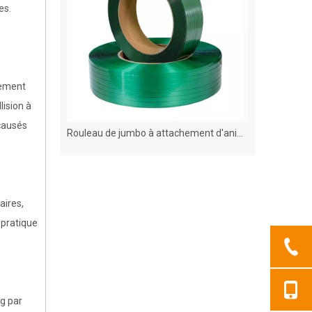
es.
ètement
lision à
causés
Rouleau de jumbo à attachement d'animaux
Protecteur de coin en papier en
aires,
 pratique
kg par