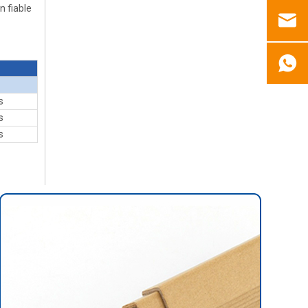
n fiable
s
s
s