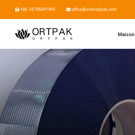
+86-18796891495
office@orientalpak.com


Maison