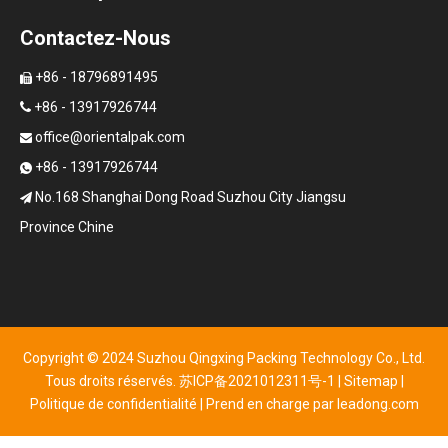
Contactez-Nous
+86 - 18796891495

+86 - 13917926744

office@orientalpak.com

+86 - 13917926744

No.168 Shanghai Dong Road Suzhou City Jiangsu

Province Chine
Copyright © 2024 Suzhou Qingxing Packing Technology Co., Ltd.
Tous droits réservés.
苏ICP备2021012311号-1
|
Sitemap
|
Politique de confidentialité
| Prend en charge par
leadong.com