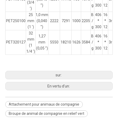
(3/4
'')
g
300
12
')
25
1,0 mm
B
406
16
PET250100
mm
(0,040
2222
7291
1000
2205
/
*
*
3r
(1 ')
'')
g
300
12
32
1,27
B
406
16
mm
PET320127
mm
5550
18210
1626
3584
/
*
*
3r
(1
(0,05 '')
g
300
12
1/4 ')
sur:
En vertu d'un:
Attachement pour animaux de compagnie
Broupe de animal de compagnie en relief vert