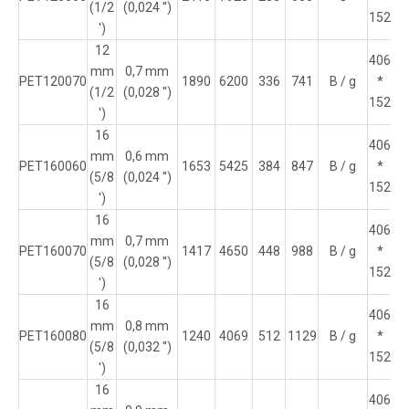
(1/2
(0,024 '')
152
')
12
406
mm
0,7 mm
PET120070
1890
6200
336
741
B / g
*
16
(1/2
(0,028 '')
152
')
16
406
mm
0,6 mm
PET160060
1653
5425
384
847
B / g
*
16
(5/8
(0,024 '')
152
')
16
406
mm
0,7 mm
PET160070
1417
4650
448
988
B / g
*
16
(5/8
(0,028 '')
152
')
16
406
mm
0,8 mm
PET160080
1240
4069
512
1129
B / g
*
16
(5/8
(0,032 '')
152
')
16
406