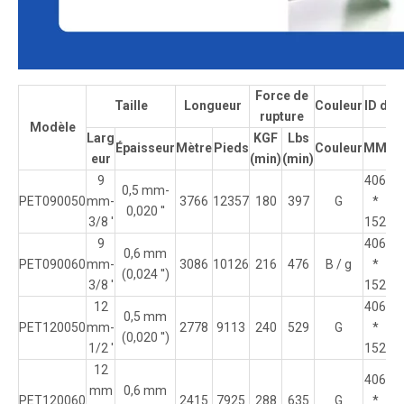
Force de
Taille
Longueur
Couleur
ID de 
rupture
Modèle
Larg
KGF
Lbs
Épaisseur
Mètre
Pieds
Couleur
MM
Po
eur
(min)
(min)
9
406
0,5 mm-
PET090050
mm-
3766
12357
180
397
G
*
16
0,020 ''
3/8 '
152
9
406
0,6 mm
PET090060
mm-
3086
10126
216
476
B / g
*
16
(0,024 '')
3/8 '
152
12
406
0,5 mm
PET120050
mm-
2778
9113
240
529
G
*
16
(0,020 '')
1/2 '
152
12
406
mm
0,6 mm
PET120060
2415
7925
288
635
G
*
16