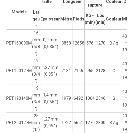
Taille
Longueur
Couleur
ID de
rupture
Modèle
Lar
KGF
Lbs
geu
Épaisseur
Mètre
Pieds
Couleur
MM
P
(min)
(min)
r
16
406
mm
0,9 mm
PET160090M
3858
12658
576
1270
B / g
*
(5/8
(0,035 '')
190
')
19
406
mm
1,27 mm
PET190127M
2181
7156
965
2128
G
*
(3/4
(0,05 '')
190
')
19
406
mm
1,4 mm
PET190140M
1979
6492
1064
2346
G
*
(3/4
(0,055 '')
190
')
25
406
1,27 mm
PET250127M
mm
1722
5651
1270
2800
B / g
*
(0,05 '')
(1 ')
190