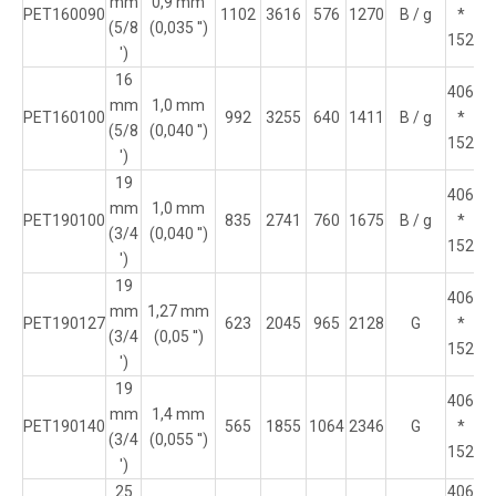
mm
0,9 mm
PET160090
1102
3616
576
1270
B / g
*
16
(5/8
(0,035 '')
152
')
16
406
mm
1,0 mm
PET160100
992
3255
640
1411
B / g
*
16
(5/8
(0,040 '')
152
')
19
406
mm
1,0 mm
PET190100
835
2741
760
1675
B / g
*
16
(3/4
(0,040 '')
152
')
19
406
mm
1,27 mm
PET190127
623
2045
965
2128
G
*
16
(3/4
(0,05 '')
152
')
19
406
mm
1,4 mm
PET190140
565
1855
1064
2346
G
*
16
(3/4
(0,055 '')
152
')
25
406