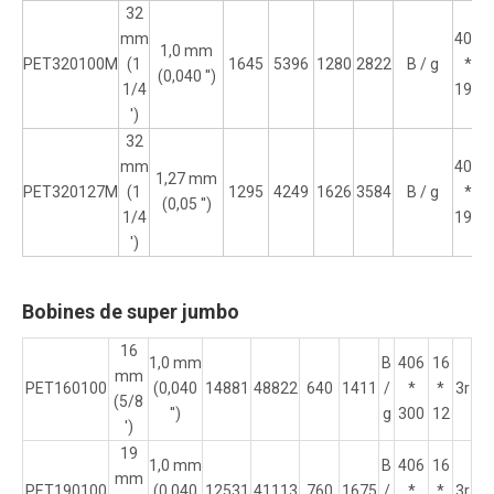
32
mm
406
1,0 mm
PET320100M
(1
1645
5396
1280
2822
B / g
*
(0,040 '')
1/4
190
')
32
mm
406
1,27 mm
PET320127M
(1
1295
4249
1626
3584
B / g
*
(0,05 '')
1/4
190
')
Bobines de super jumbo
16
1,0 mm
B
406
16
mm
PET160100
(0,040
14881
48822
640
1411
/
*
*
3r
(5/8
'')
g
300
12
')
19
1,0 mm
B
406
16
mm
PET190100
(0,040
12531
41113
760
1675
/
*
*
3r