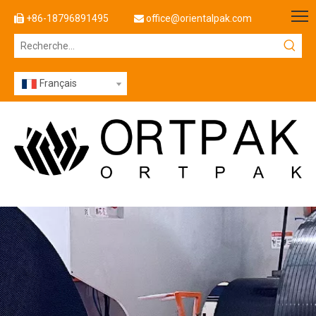
+86-18796891495
office@orientalpak.com


Français