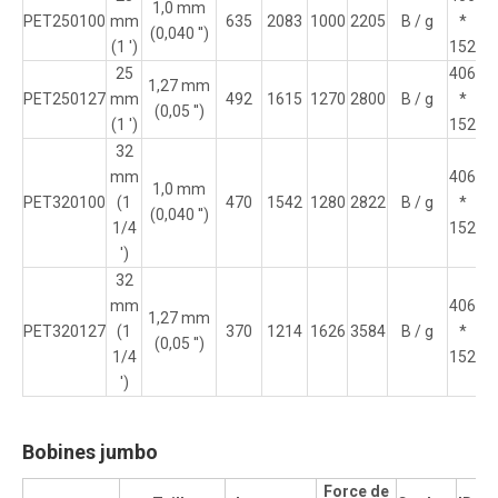
1,0 mm
PET250100
mm
635
2083
1000
2205
B / g
*
16
(0,040 '')
(1 ')
152
25
406
1,27 mm
PET250127
mm
492
1615
1270
2800
B / g
*
16
(0,05 '')
(1 ')
152
32
mm
406
1,0 mm
PET320100
(1
470
1542
1280
2822
B / g
*
16
(0,040 '')
1/4
152
')
32
mm
406
1,27 mm
PET320127
(1
370
1214
1626
3584
B / g
*
16
(0,05 '')
1/4
152
')
Bobines jumbo
Force de