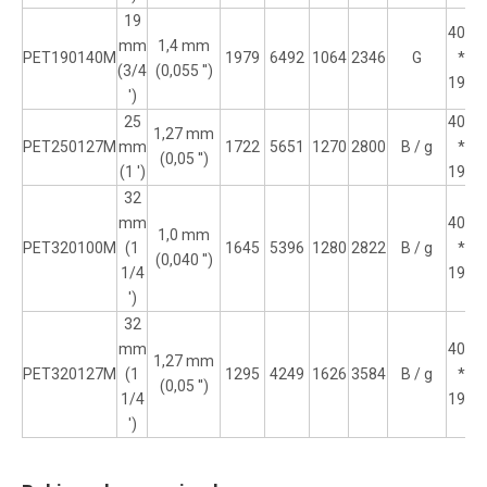
19
406
mm
1,4 mm
PET190140M
1979
6492
1064
2346
G
*
(3/4
(0,055 '')
190
')
25
406
1,27 mm
PET250127M
mm
1722
5651
1270
2800
B / g
*
(0,05 '')
(1 ')
190
32
mm
406
1,0 mm
PET320100M
(1
1645
5396
1280
2822
B / g
*
(0,040 '')
1/4
190
')
32
mm
406
1,27 mm
PET320127M
(1
1295
4249
1626
3584
B / g
*
(0,05 '')
1/4
190
')