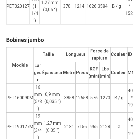
1,27 mm
PET320127
(1
370
1214
1626
3584
B / g
*
16
(0,05 '')
1/4
152
')
Bobines jumbo
Force de
Taille
Longueur
Couleur
ID de
rupture
Modèle
Lar
KGF
Lbs
geu
Épaisseur
Mètre
Pieds
Couleur
MM
P
(min)
(min)
r
16
406
mm
0,9 mm
PET160090M
3858
12658
576
1270
B / g
*
(5/8
(0,035 '')
190
')
19
406
mm
1,27 mm
PET190127M
2181
7156
965
2128
G
*
(3/4
(0,05 '')
190
')