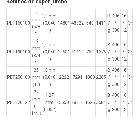
Bobines de super jumbo
16
1,0 mm
B
406
16
mm
PET160100
(0,040
14881
48822
640
1411
/
*
*
3r
(5/8
'')
g
300
12
')
19
1,0 mm
B
406
16
mm
PET190100
(0,040
12531
41113
760
1675
/
*
*
3r
(3/4
'')
g
300
12
')
25
1,0 mm
B
406
16
PET250100
mm
(0,040
2222
7291
1000
2205
/
*
*
3r
(1 ')
'')
g
300
12
32
1,27
B
406
16
mm
PET320127
mm
5550
18210
1626
3584
/
*
*
3r
(1
(0,05 '')
g
300
12
1/4 ')