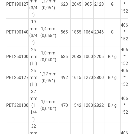
mm
1,27 mm
PET190127
623
2045
965
2128
G
*
16
(3/4
(0,05 '')
152
')
19
406
mm
1,4 mm
PET190140
565
1855
1064
2346
G
*
16
(3/4
(0,055 '')
152
')
25
406
1,0 mm
PET250100
mm
635
2083
1000
2205
B / g
*
16
(0,040 '')
(1 ')
152
25
406
1,27 mm
PET250127
mm
492
1615
1270
2800
B / g
*
16
(0,05 '')
(1 ')
152
32
mm
406
1,0 mm
PET320100
(1
470
1542
1280
2822
B / g
*
16
(0,040 '')
1/4
152
')
32
mm
406