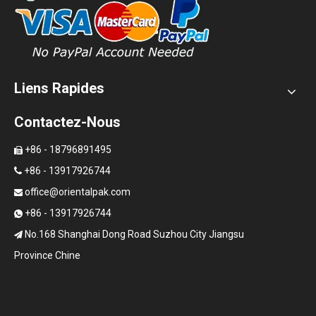
Liens Rapides
Contactez-Nous
+86 - 18796891495

+86 - 13917926744

office@orientalpak.com

+86 - 13917926744

No.168 Shanghai Dong Road Suzhou City Jiangsu

Province Chine