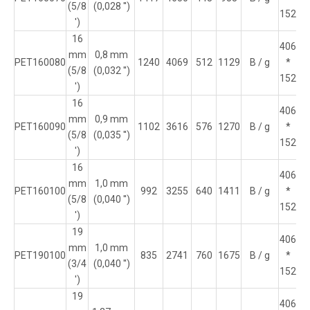
(5/8
(0,028 '')
152
')
16
406
mm
0,8 mm
PET160080
1240
4069
512
1129
B / g
*
16
(5/8
(0,032 '')
152
')
16
406
mm
0,9 mm
PET160090
1102
3616
576
1270
B / g
*
16
(5/8
(0,035 '')
152
')
16
406
mm
1,0 mm
PET160100
992
3255
640
1411
B / g
*
16
(5/8
(0,040 '')
152
')
19
406
mm
1,0 mm
PET190100
835
2741
760
1675
B / g
*
16
(3/4
(0,040 '')
152
')
19
406