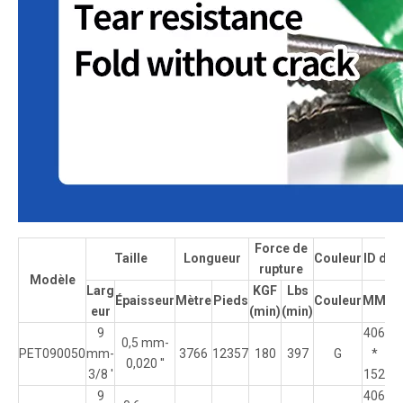
Force de
Taille
Longueur
Couleur
ID de 
rupture
Modèle
Larg
KGF
Lbs
Épaisseur
Mètre
Pieds
Couleur
MM
Po
eur
(min)
(min)
9
406
0,5 mm-
PET090050
mm-
3766
12357
180
397
G
*
16
0,020 ''
3/8 '
152
9
406