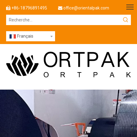
+86-18796891495
office@orientalpak.com


Français