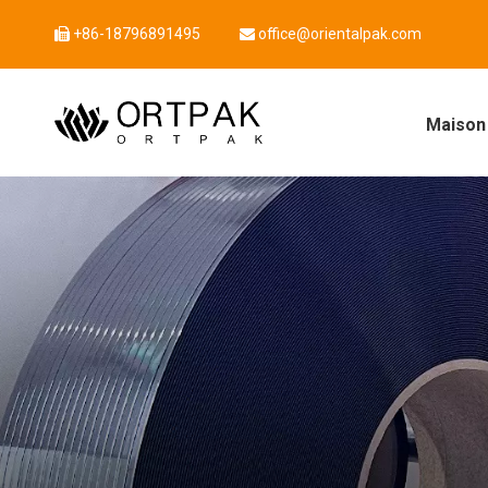
+86-18796891495
office@orientalpak.com


Maison