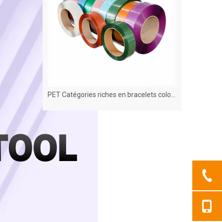
Rangage de la traction à hauts animaux de compagnie, bonne flexibilité
PET Catégories riches en bracelets colorés, modèles variés