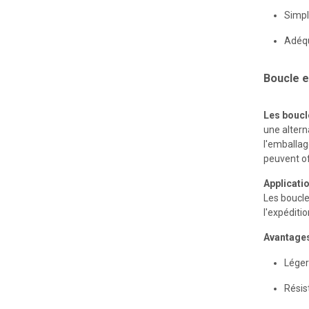
Simple
Adéqu
Boucle e
Les boucl
une altern
l'emballag
peuvent of
Industrie du matériel de bruillation
Applicati
Les boucle
l'expéditi
Avantage
Léger
Résis