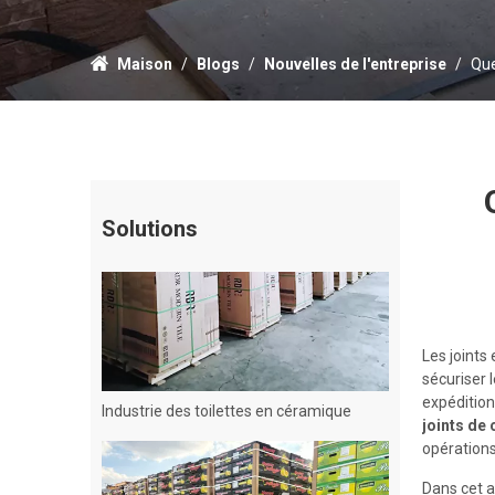
Maison
/
Blogs
/
Nouvelles de l'entreprise
/
Que
Bouteille de verre
Solutions
Les joints
sécuriser 
Industrie des toilettes en céramique
expédition
joints de
opérations
Dans cet a