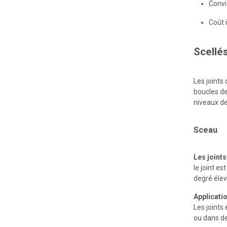
Convi
Industrie des fusions métalliques
Coût 
Scellé
Les joints
boucles de
niveaux de
Sceau
Industrie de la métallurgie
Les joints
le joint e
degré élev
Applicati
Les joints
ou dans de