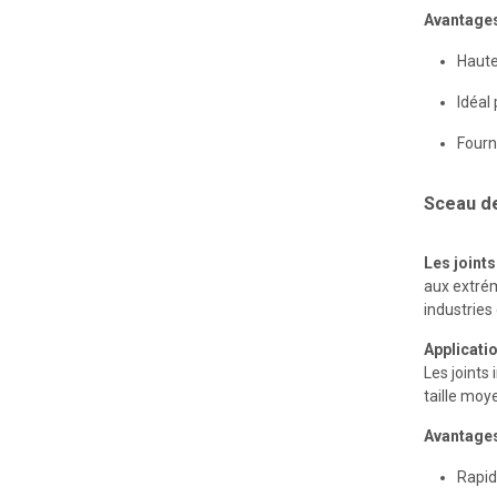
Avantage
Haute
Vieille industrie en tissu
Idéal
Fourn
Sceau d
Les joint
aux extrém
industries
Industrie du bois de bois
Applicati
Les joints
taille moye
Avantage
Rapid