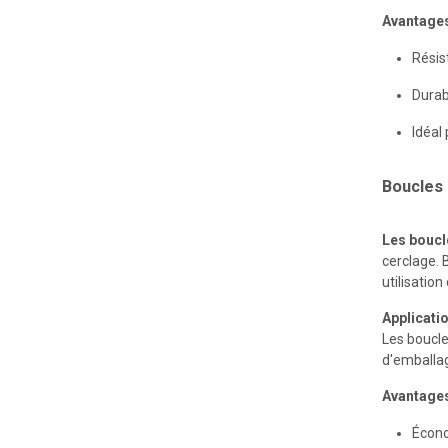
Avantage
Résis
Durab
Idéal
Boucles 
Industrie de la fabrication
Les boucle
cerclage. 
utilisatio
Applicati
Les boucle
d'emballa
Avantage
Écon
Industrie sidérurgique