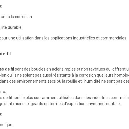
s:
tant à la corrosion
ilité durable
 pour une utilisation dans les applications industrielles et commerciales
de fil
s de fil
sont des boucles en acier simples et non revêtues qui offrent u
Bien qu'ils ne soient pas aussi résistants à la corrosion que leurs homolo
n dans des environnements secs où la rouille et l'humidité ne sont pas 
ons:
s de fil sont le plus couramment utilisées dans des industries comme la ve
ge sont moins exigeants en termes d'exposition environnementale.
s:
omique