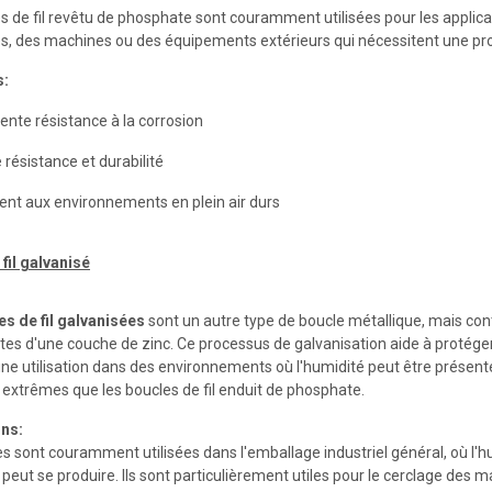
s de fil revêtu de phosphate sont couramment utilisées pour les applicat
s, des machines ou des équipements extérieurs qui nécessitent une pro
s:
lente résistance à la corrosion
 résistance et durabilité
ent aux environnements en plein air durs
fil galvanisé
es de fil galvanisées
sont un autre type de boucle métallique, mais co
tes d'une couche de zinc. Ce processus de galvanisation aide à protéger la
ne utilisation dans des environnements où l'humidité peut être présente
 extrêmes que les boucles de fil enduit de phosphate.
ons:
s sont couramment utilisées dans l'emballage industriel général, où l'hu
peut se produire. Ils sont particulièrement utiles pour le cerclage des 