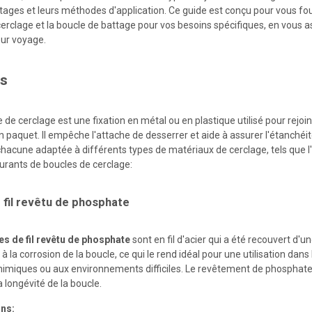
tages et leurs méthodes d'application. Ce guide est conçu pour vous fou
erclage et la boucle de battage pour vos besoins spécifiques, en vous as
ur voyage.
s
 de cerclage est une fixation en métal ou en plastique utilisé pour rejoi
n paquet. Il empêche l'attache de desserrer et aide à assurer l'étanchéit
chacune adaptée à différents types de matériaux de cerclage, tels que l'a
ourants de boucles de cerclage:
 fil revêtu de phosphate
es de fil revêtu de phosphate
sont en fil d'acier qui a été recouvert d
à la corrosion de la boucle, ce qui le rend idéal pour une utilisation dan
himiques ou aux environnements difficiles. Le revêtement de phosphate of
a longévité de la boucle.
ons: