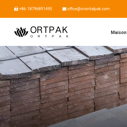
+86-18796891495
office@orientalpak.com


Maison