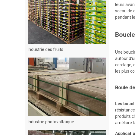
leurs avan
sceau de c
pendant le
Boucle
Industrie des fruits
Une boucle
autour d'u
cerclage, 
les plus c
Boule de
Les boucl
résistance 
Industrie photovoltaïque
produits c
améliore l
Applicati