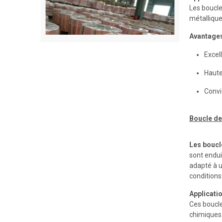
Les boucle
métallique
Avantage
Excel
Haute
Bouchage de fil métallique
Convi
Boucle de 
Les boucl
sont endui
adapté à u
conditions
Applicati
Ces boucle
Industrie de la batterie
chimiques 