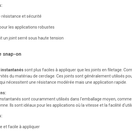
s:
 résistance et sécurité
 pour les applications robustes
it un joint serré sous haute tension
e snap-on
s instantanés
sont plus faciles à appliquer que les joints en filetage. 
ités du matériau de cerclage. Ces joints sont généralement utilisés pour
 qui nécessitent une résistance modérée mais une application rapide.
ons:
 instantanés sont couramment utilisés dans l'emballage moyen, comme d
nne. Ils sont idéaux pour les applications où la vitesse et la facilité d'ut
s:
e et facile à appliquer