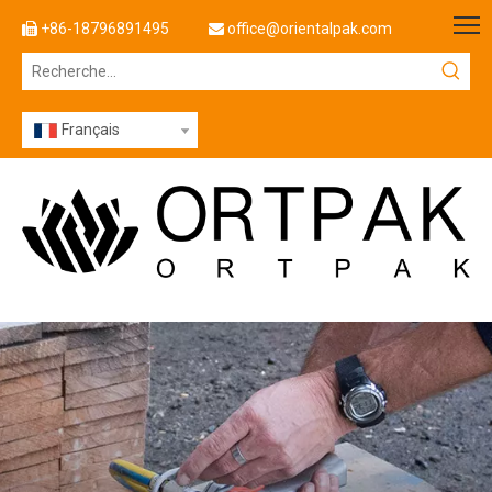
+86-18796891495
office@orientalpak.com


Français