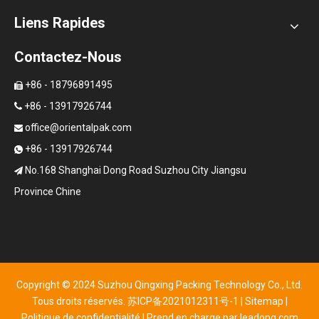
Liens Rapides
Contactez-Nous
+86 - 18796891495

+86 - 13917926744

office@orientalpak.com

+86 - 13917926744

No.168 Shanghai Dong Road Suzhou City Jiangsu

Province Chine
Copyright © 2024 Suzhou Qingxing Packing Technology Co., Ltd.
Tous droits réservés.
苏ICP备2021012311号-1
|
Sitemap
|
Politique de confidentialité
| Prend en charge par
leadong.com