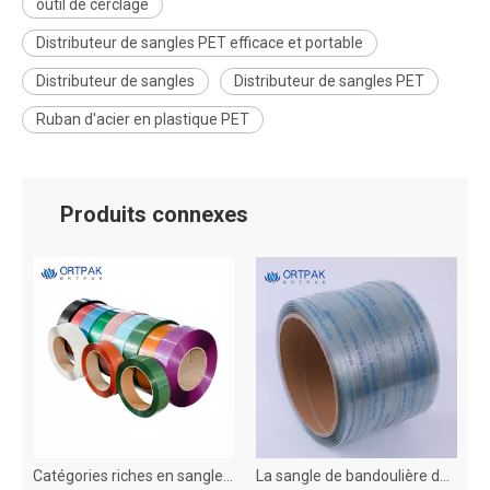
outil de cerclage
Distributeur de sangles PET efficace et portable
Distributeur de sangles
Distributeur de sangles PET
Ruban d'acier en plastique PET
Produits connexes
raction à hauts animaux de compagnie, bonne flexibilité
Catégories riches en sangle colorées pour animaux de compagnie, modèles divers
La sangle de bandoulière de haute qualité peut être personnalisée