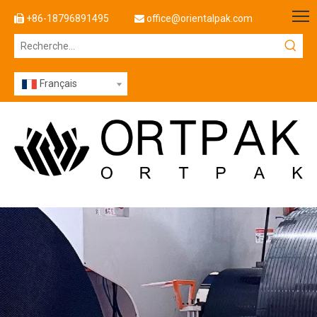
+86-18796891495
office@orientalpak.com


Français