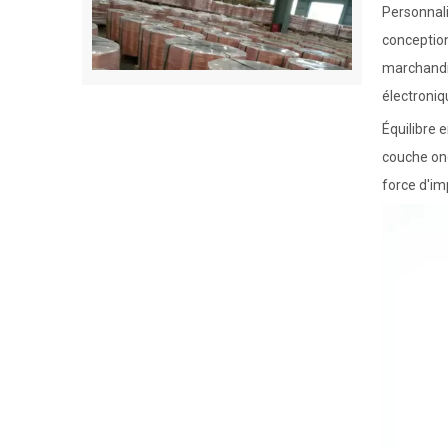
Personnali
conception
marchandis
électroniq
Équilibre 
couche ond
Bouchage de fil métallique
force d'im
Industrie de la batterie