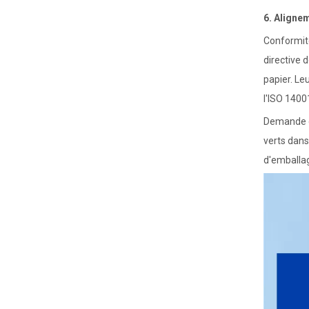
6. Aligne
Vieille industrie en tissu
Conformité
directive 
papier. Le
l'ISO 1400
Demande c
verts dans
d'emballag
Industrie du bois de bois