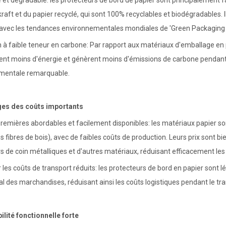
 et dégradable: les protecteurs de bord de papier sont principalement fa
kraft et du papier recyclé, qui sont 100% recyclables et biodégradables. 
 avec les tendances environnementales mondiales de 'Green Packaging ' e
 à faible teneur en carbone: Par rapport aux matériaux d'emballage en p
t moins d'énergie et génèrent moins d'émissions de carbone pendant l
mentale remarquable.
ges des coûts importants
remières abordables et facilement disponibles: les matériaux papier s
es fibres de bois), avec de faibles coûts de production. Leurs prix sont 
s de coin métalliques et d'autres matériaux, réduisant efficacement les
 les coûts de transport réduits: les protecteurs de bord en papier sont l
al des marchandises, réduisant ainsi les coûts logistiques pendant le tra
ilité fonctionnelle forte