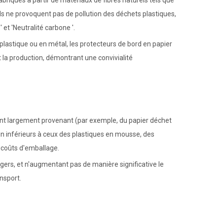
briqués à partir de matériaux de fibres naturels tels que
Ils ne provoquent pas de pollution des déchets plastiques,
t 'Neutralité carbone '.
lastique ou en métal, les protecteurs de bord en papier
a production, démontrant une convivialité
ont largement provenant (par exemple, du papier déchet
bien inférieurs à ceux des plastiques en mousse, des
 coûts d'emballage.
égers, et n'augmentant pas de manière significative le
nsport.