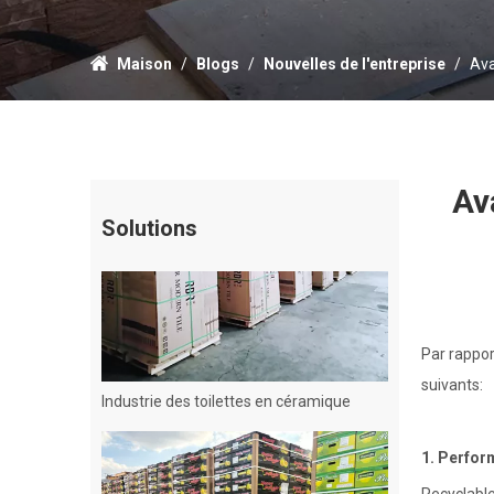
Maison
/
Blogs
/
Nouvelles de l'entreprise
/
Ava
Bouteille de verre
Av
Solutions
Par rappor
Industrie des toilettes en céramique
suivants:
1. Perfor