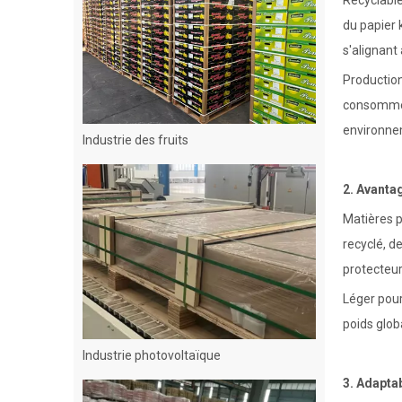
Recyclable
du papier 
s'alignant
Production
consommen
Industrie des fruits
environne
2. Avanta
Matières p
recyclé, d
protecteur
Léger pour
poids glob
Industrie photovoltaïque
3. Adaptab