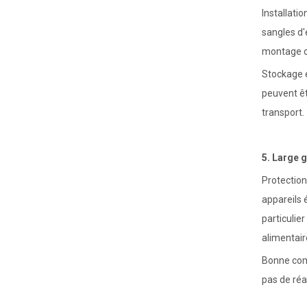
Industrie des fusions métalliques
Installati
sangles d'
montage o
Stockage e
peuvent ê
transport.
5. Large 
Industrie de la métallurgie
Protection
appareils 
particulie
alimentair
Bonne comp
pas de réa