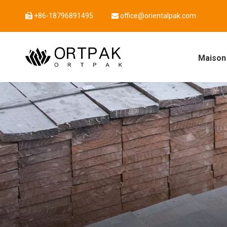
+86-18796891495
office@orientalpak.com


Maison