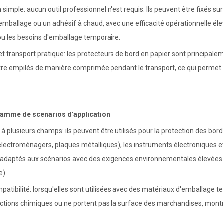
on simple: aucun outil professionnel n'est requis. Ils peuvent être fixés
emballage ou un adhésif à chaud, avec une efficacité opérationnelle éle
u les besoins d'emballage temporaire.
t transport pratique: les protecteurs de bord en papier sont principalem
tre empilés de manière comprimée pendant le transport, ce qui permet
gamme de scénarios d'application
 à plusieurs champs: ils peuvent être utilisés pour la protection des bor
électroménagers, plaques métalliques), les instruments électroniques et
r adaptés aux scénarios avec des exigences environnementales élevées (t
e).
atibilité: lorsqu'elles sont utilisées avec des matériaux d'emballage tel
ctions chimiques ou ne portent pas la surface des marchandises, montra